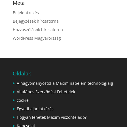
Meta
Bejelentkezés
Bejegyzések hírcsatorna
Hozzászólások hírcsatorna
WordPress Magyarország
Oldalak
A hagyományostól a Maxim napelem technológiáig
Általános Szerződési Feltételek
cookie
Egyedi ajánlatkérés
Hogyan lehetek Maxim viszonteladó?
Kapcsolat