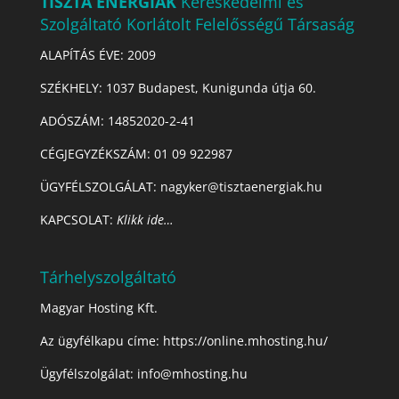
TISZTA ENERGIÁK
Kereskedelmi és
Szolgáltató Korlátolt Felelősségű Társaság
ALAPÍTÁS ÉVE: 2009
SZÉKHELY: 1037 Budapest, Kunigunda útja 60.
ADÓSZÁM:
14852020-2-41
CÉGJEGYZÉKSZÁM:
01 09 922987
ÜGYFÉLSZOLGÁLAT: nagyker@tisztaenergiak.hu
KAPCSOLAT:
Klikk ide…
Tárhelyszolgáltató
Magyar Hosting Kft.
Az ügyfélkapu címe:
https://online.mhosting.hu/
Ügyfélszolgálat:
info@mhosting.hu