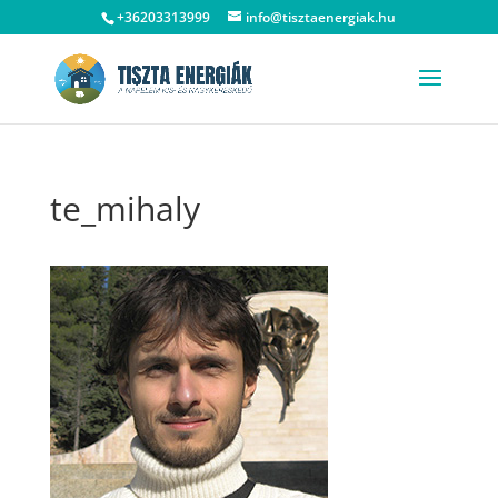
+36203313999
info@tisztaenergiak.hu
te_mihaly