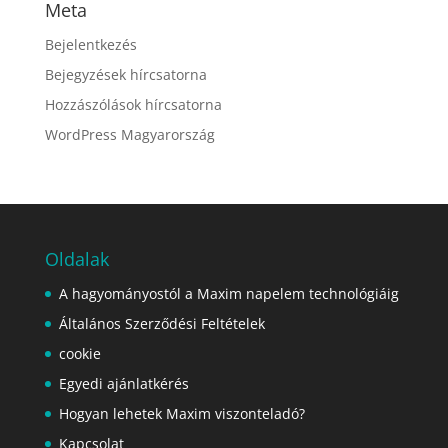
Meta
Bejelentkezés
Bejegyzések hírcsatorna
Hozzászólások hírcsatorna
WordPress Magyarország
Oldalak
A hagyományostól a Maxim napelem technológiáig
Általános Szerződési Feltételek
cookie
Egyedi ajánlatkérés
Hogyan lehetek Maxim viszonteladó?
Kapcsolat