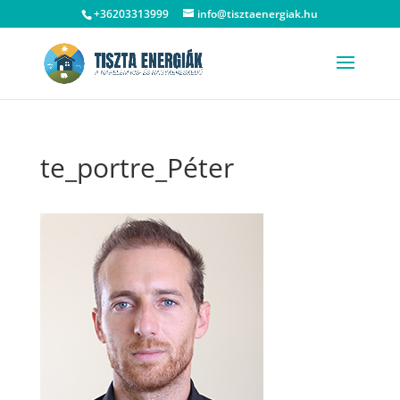
+36203313999
info@tisztaenergiak.hu
te_portre_Péter