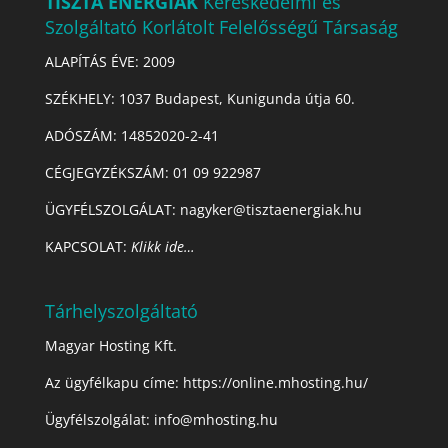
TISZTA ENERGIÁK
Kereskedelmi és
Szolgáltató Korlátolt Felelősségű Társaság
ALAPÍTÁS ÉVE: 2009
SZÉKHELY: 1037 Budapest, Kunigunda útja 60.
ADÓSZÁM:
14852020-2-41
CÉGJEGYZÉKSZÁM:
01 09 922987
ÜGYFÉLSZOLGÁLAT: nagyker@tisztaenergiak.hu
KAPCSOLAT:
Klikk ide…
Tárhelyszolgáltató
Magyar Hosting Kft.
Az ügyfélkapu címe:
https://online.mhosting.hu/
Ügyfélszolgálat:
info@mhosting.hu