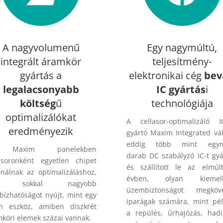
A nagyvolumenű
Egy nagymúltú,
integrált áramkör
teljesítmény-
gyártás a
elektronikai cég
bev
legalacsonyabb
IC gyártás
i
költség
ű
technológiája
optimalizálókat
A cellasor-optimalizáló I
eredményezik
gyártó Maxim Integrated vál
eddig több mint egymi
Maxim panelekben
darab DC szabályzó IC-t gyá
asoronként egyetlen chipet
és szállított le az elmúl
nálnak az optimalizáláshoz,
évben, olyan kiemel
i sokkal nagyobb
üzembiztonságot megköve
ízhatóságot nyújt, mint egy
iparágak számára, mint pé
an eszköz, amiben diszkrét
a repülés, űrhajózás, hadi
köri elemek százai vannak.