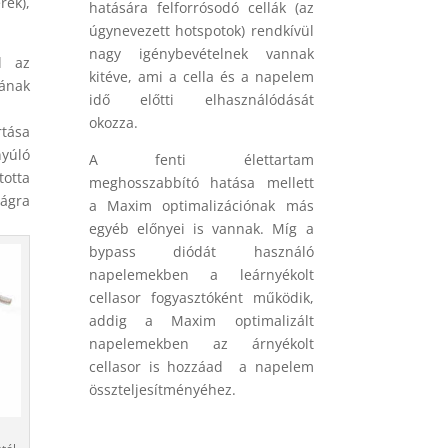
ek),
hatására felforrósodó cellák (az
úgynevezett hotspotok) rendkívül
nagy igénybevételnek vannak
d az
kitéve, ami a cella és a napelem
ának
idő előtti elhasználódását
okozza.
rtása
yúló
A fenti élettartam
otta
meghosszabbító hatása mellett
ágra
a Maxim optimalizációnak más
egyéb előnyei is vannak. Míg a
bypass diódát használó
napelemekben a leárnyékolt
cellasor fogyasztóként működik,
addig a Maxim optimalizált
napelemekben az árnyékolt
cellasor is hozzáad a napelem
összteljesítményéhez.