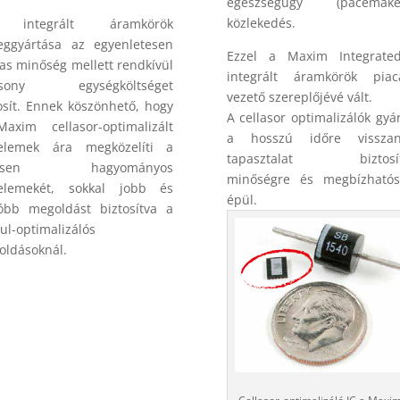
egészségügy (pacemaker
közlekedés.
 integrált áramkörök
eggyártása az egyenletesen
Ezzel a Maxim Integrate
s minőség mellett rendkívül
integrált áramkörök piac
csony egységköltséget
vezető szereplőjévé vált.
osít. Ennek köszönhető, hogy
A cellasor optimalizálók gyá
axim cellasor-optimalizált
a hosszú időre visszan
elemek ára megközelíti a
tapasztalat biztosít
ljesen hagyományos
minőségre és megbízhatós
elemekét, sokkal jobb és
épül.
óbb megoldást biztosítva a
l-optimalizálós
ldásoknál.