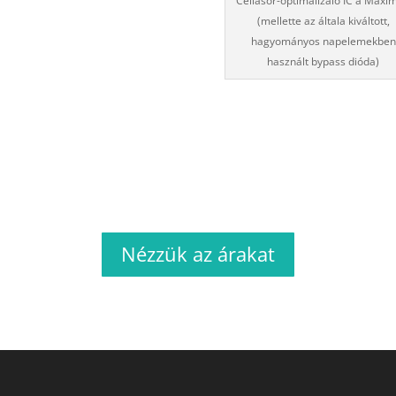
Cellasor-optimalizáló IC a Maxim
(mellette az általa kiváltott,
hagyományos napelemekben
használt bypass dióda)
Nézzük az árakat