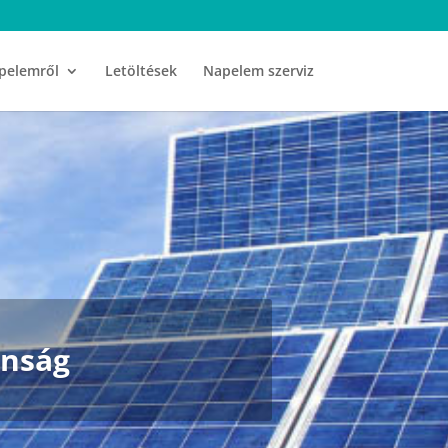
pelemről
Letöltések
Napelem szerviz
onság