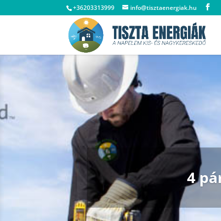
+36203313999
info@tisztaenergiak.hu
4 pá