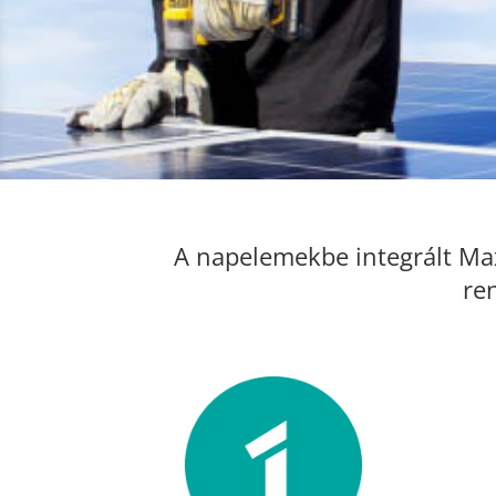
A napelemekbe integrált Max
re