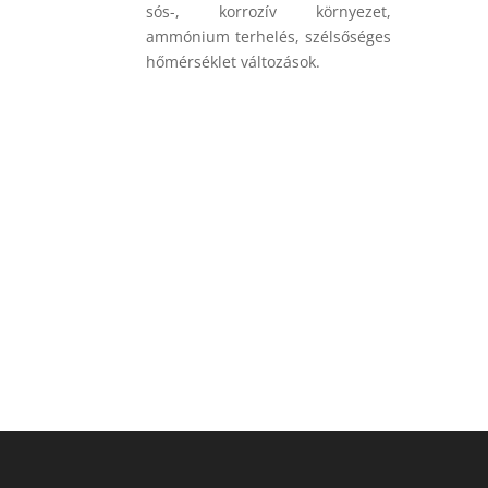
sós-, korrozív környezet,
ammónium terhelés, szélsőséges
hőmérséklet változások.