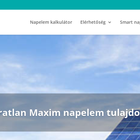
Napelem kalkulátor
Elérhetőség
Smart na
ratlan Maxim napelem tulajd