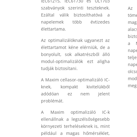
IEC61215, IEC61730 és UL1703
szabványok szerinti teszteknek.
Az
Ezáltal válik biztosíthatóvá a
töm
napelemek több évtizedes
maga
élettartama.
ala
bizt
Az optimalizálóknak ugyanezt az
a M
élettartamot kéne elérniük, de a
nap
bonyolult, sok alkatrészből álló
te
modul-optimalizálók ezt aligha
nap
tudják biztosítani.
olcs
modu
A Maxim cellasor-optimalizáló IC-
mego
knek, kompakt kivitelükből
adódóan ez nem jelent
problémát.
A Maxim optimalizáló IC-k
ellenállnak a legszélsőségesebb
környezeti terheléseknek is, mint
például a magas hőmérséklet,