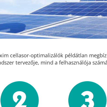
im cellasor-optimalizálók példátlan megbí
ndszer tervezője, mind a felhasználója számá