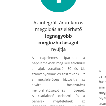
Az integrált áramkörös
megoldás az elérhető
legnagyobb
megbízhatóság
ot
nyújtja
A napelemes iparban a
napelemeknek meg kell felelniük
a rájuk vonatkozó IEC és UL
A 
szabványoknak és teszteknek. Ez
cell
a megfelelőség biztosítja az
hasz
elvárt hosszútávú
am
megbízhatóságot és minőséget.
megb
A csatlakozó dobozok és a
oly
panelek megfelelnek az
áram