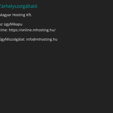
Tárhelyszolgáltató
Magyar Hosting Kft.
Az ügyfélkapu
címe:
https://online.mhosting.hu/
Ügyfélszolgálat:
info@mhosting.hu