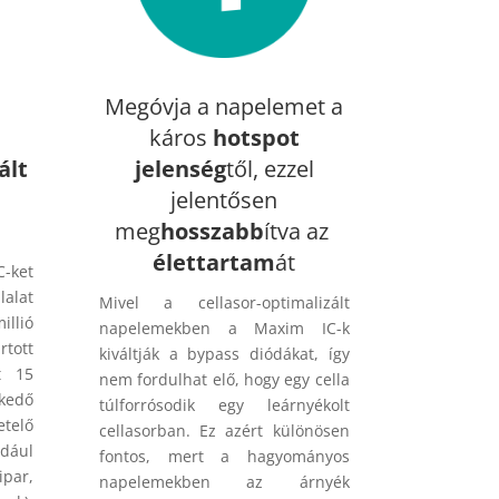
Megóvja a napelemet a
káros
hotspot
ált
jelenség
től, ezzel
jelentősen
meg
hosszabb
ítva az
élettartam
át
C-ket
lalat
Mivel a cellasor-optimalizált
llió
napelemekben a Maxim IC-k
rtott
kiváltják a bypass diódákat, így
t 15
nem fordulhat elő, hogy egy cella
kedő
túlforrósodik egy leárnyékolt
telő
cellasorban. Ez azért különösen
ldául
fontos, mert a hagyományos
ipar,
napelemekben az árnyék