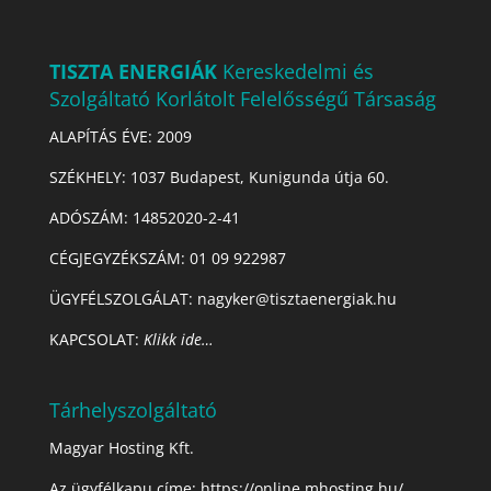
TISZTA ENERGIÁK
Kereskedelmi és
Szolgáltató Korlátolt Felelősségű Társaság
ALAPÍTÁS ÉVE: 2009
SZÉKHELY: 1037 Budapest, Kunigunda útja 60.
ADÓSZÁM:
14852020-2-41
CÉGJEGYZÉKSZÁM:
01 09 922987
ÜGYFÉLSZOLGÁLAT: nagyker@tisztaenergiak.hu
KAPCSOLAT:
Klikk ide…
Tárhelyszolgáltató
Magyar Hosting Kft.
Az ügyfélkapu címe:
https://online.mhosting.hu/