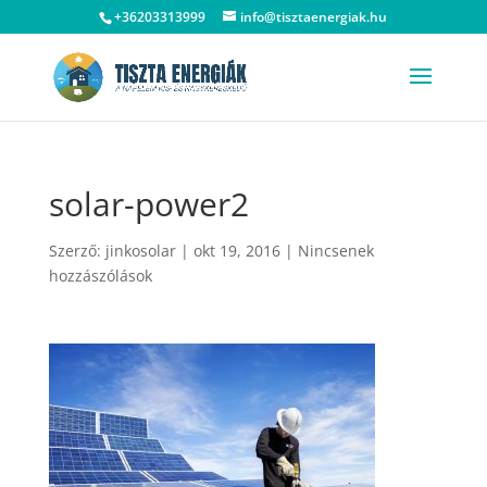
+36203313999
info@tisztaenergiak.hu
solar-power2
Szerző:
jinkosolar
|
okt 19, 2016
|
Nincsenek
hozzászólások