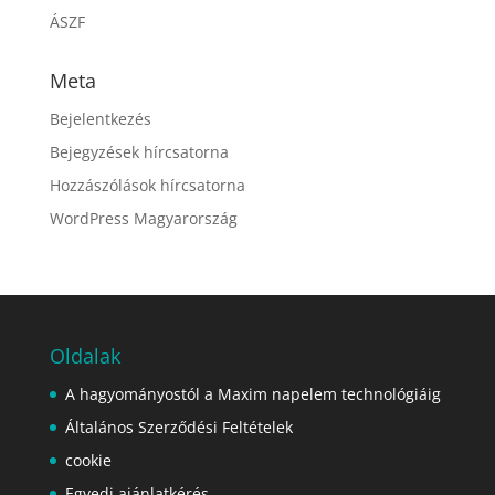
ÁSZF
Meta
Bejelentkezés
Bejegyzések hírcsatorna
Hozzászólások hírcsatorna
WordPress Magyarország
Oldalak
A hagyományostól a Maxim napelem technológiáig
Általános Szerződési Feltételek
cookie
Egyedi ajánlatkérés